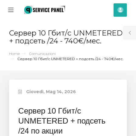
se
Mobile
Acco
ile
Menu
nu
Сервер 10 Гбит/с UNMETERED
T
+ подсеть /24 - 740€/мес.
S
Home
Comunicazioni
Сервер 10 Гбит/с UNMETERED + подсеть /24 - 740€/мес.
Giovedì, Mag 14, 2026
Сервер 10 Гбит/с
UNMETERED + подсеть
za
/24 по акции