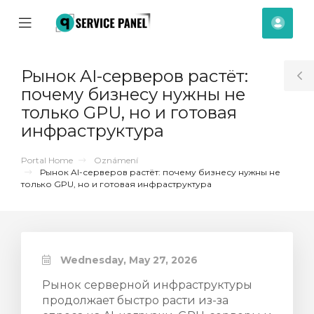
se
Mobile
Účet
ile
Menu
nu
Рынок AI-серверов растёт:
T
почему бизнесу нужны не
S
только GPU, но и готовая
инфраструктура
Portal Home
Oznámení
Рынок AI-серверов растёт: почему бизнесу нужны не
только GPU, но и готовая инфраструктура
Wednesday, May 27, 2026
Рынок серверной инфраструктуры
t
продолжает быстро расти из-за