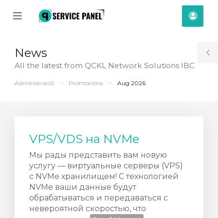
se
Mobile
Com
ile
Menu
nu
News
T
All the latest from QCKL Network Solutions IBC
S
Administració
Promocions
Aug 2026
VPS/VDS на NVMe
Мы рады представить вам новую
услугу — виртуальные серверы (VPS)
с NVMe хранилищем! С технологией
NVMe ваши данные будут
обрабатываться и передаваться с
невероятной скоростью, что