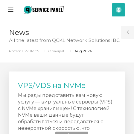
se
Mobile
Raču
ile
Menu
nu
News
T
All the latest from QCKL Network Solutions IBC
S
Početna WHMCS
Obavijesti
Aug 2026
VPS/VDS на NVMe
Мы рады представить вам новую
услугу — виртуальные серверы (VPS)
с NVMe хранилищем! С технологией
NVMe ваши данные будут
обрабатываться и передаваться с
невероятной скоростью, что