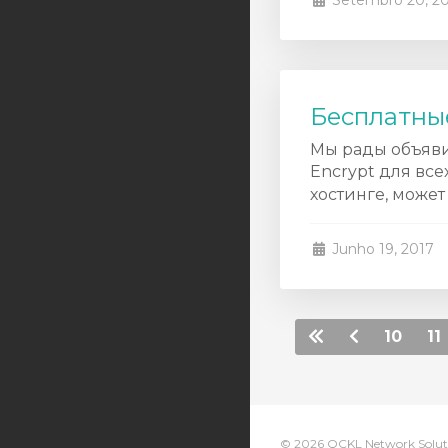
Setembro 20, 2
Бесплатные
Мы рады объявит
Encrypt для вс
хостинге, может
Junho 19, 2017
10
11
© 2026 QCKL Network Solutio