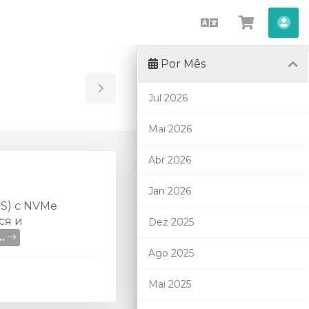
Português
Visualiza
Con
carrinho
Por Mês
Toggle
Jul 2026
Sidebar
Mai 2026
Abr 2026
Jan 2026
S) с NVMe
ся и
Dez 2025
..
Ago 2025
Mai 2025