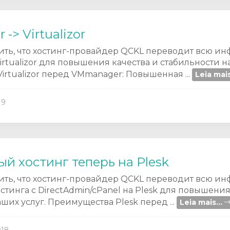
-> Virtualizor
ть, что хостинг-провайдер QCKL переводит всю инф
rtualizor для повышения качества и стабильности н
rtualizor перед VMmanager: Повышенная ...
Leia mais
19
й хостинг теперь на Plesk
ть, что хостинг-провайдер QCKL переводит всю ин
стинга с DirectAdmin/cPanel на Plesk для повышения
ших услуг. Преимущества Plesk перед ...
Leia mais...