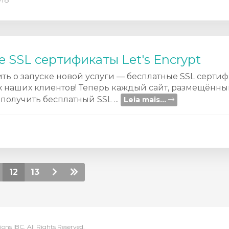
018
 SSL сертификаты Let's Encrypt
ь о запуске новой услуги — бесплатные SSL сертифи
ех наших клиентов! Теперь каждый сайт, размещённ
 получить бесплатный SSL ...
Leia mais...
12
13
ns IBC. All Rights Reserved.