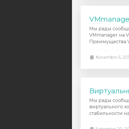
euservers
asiaserver
VMmanager 
Аренда IPv4
Мы рады сообщи
VMmanager на Vi
Аренда IPv6
Преимущества Vi
Услуги LIR
Novembro 5, 20
Администрирование
серверов
Domínios
Виртуальны
Мы рады сообщи
виртуального хо
стабильности на