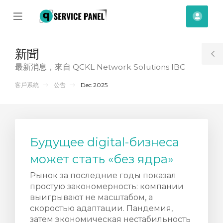
se
Mobile
帳
ile
Menu
戶
nu
新聞
T
最新消息，來自 QCKL Network Solutions IBC
S
客戶系統
公告
Dec 2025
Будущее digital-бизнеса
может стать «без ядра»
Рынок за последние годы показал
простую закономерность: компании
выигрывают не масштабом, а
скоростью адаптации. Пандемия,
затем экономическая нестабильность