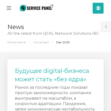
se
Mobile
Účet
ile
Menu
nu
News
T
All the latest from QCKL Network Solutions IBC
S
Portal Home
Oznámení
Dec 2025
Будущее digital-бизнеса
может стать «без ядра»
Рынок за последние годы показал
простую закономерность: компании
выигрывают не масштабом, а
скоростью адаптации. Пандемия,
t
затем экономическая нестабильность