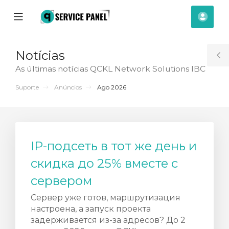
se
Mobile
Cont
ile
Menu
nu
Notícias
T
As últimas notícias QCKL Network Solutions IBC
S
Suporte
Anúncios
Ago 2026
IP-подсеть в тот же день и
скидка до 25% вместе с
сервером
Сервер уже готов, маршрутизация
настроена, а запуск проекта
задерживается из-за адресов? До 2