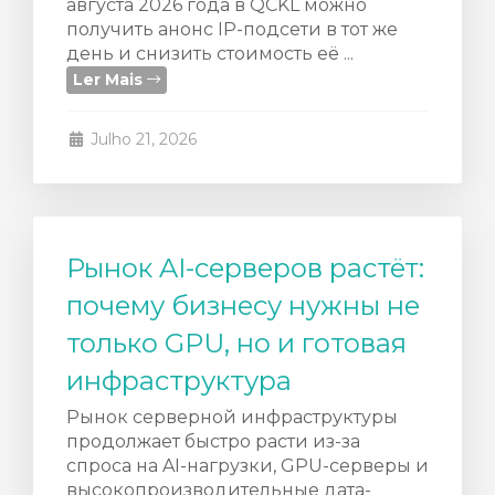
августа 2026 года в QCKL можно
o
получить анонс IP-подсети в тот же
день и снизить стоимость её ...
Ler Mais
Julho 21, 2026
Рынок AI-серверов растёт:
почему бизнесу нужны не
только GPU, но и готовая
инфраструктура
Рынок серверной инфраструктуры
продолжает быстро расти из-за
спроса на AI-нагрузки, GPU-серверы и
высокопроизводительные дата-