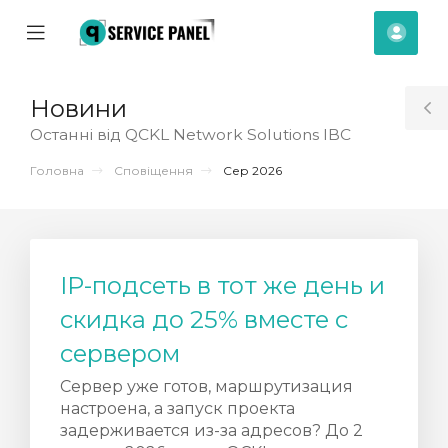
se
Mobile
Акка
ile
Menu
nu
Новини
T
Останні від QCKL Network Solutions IBC
S
Головна
Сповіщення
Сер 2026
IP-подсеть в тот же день и
скидка до 25% вместе с
сервером
Сервер уже готов, маршрутизация
настроена, а запуск проекта
янути
задерживается из-за адресов? До 2