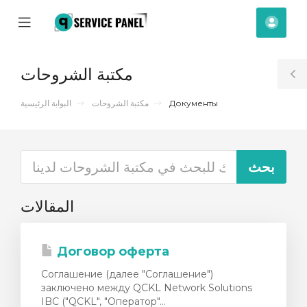
se
Mobile
حساب
ile
Menu
nu
مكتبة الشروحات
T
S
البوابة الرئيسية
مكتبة الشروحات
Документы
المقالات
Договор оферта
Соглашение (далее "Соглашение")
заключено между QCKL Network Solutions
IBC ("QCKL", "Оператор"...