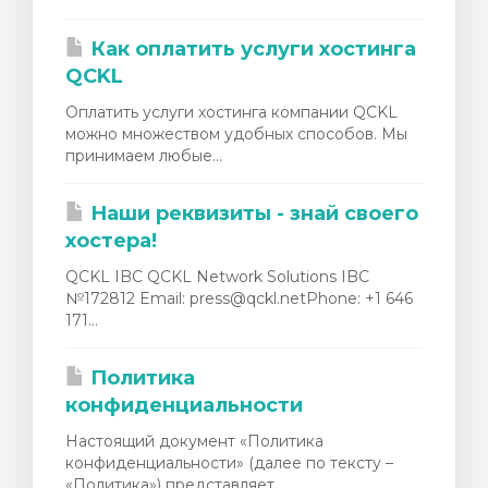
ngskurv
Как оплатить услуги хостинга
QCKL
Оплатить услуги хостинга компании QCKL
можно множеством удобных способов. Мы
принимаем любые...
Наши реквизиты - знай своего
хостера!
QCKL IBC QCKL Network Solutions IBC
№172812 Email: press@qckl.netPhone: +1 646
171...
Политика
конфиденциальности
Настоящий документ «Политика
конфиденциальности» (далее по тексту –
«Политика») представляет...