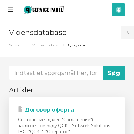
se
Mobile
Kont
ile
Menu
nu
Vidensdatabase
T
S
Support
Vidensdatabase
Документы
Artikler
Договор оферта
Соглашение (далее "Соглашение")
заключено между QCKL Network Solutions
IBC ("QCKL", "Оператор"...