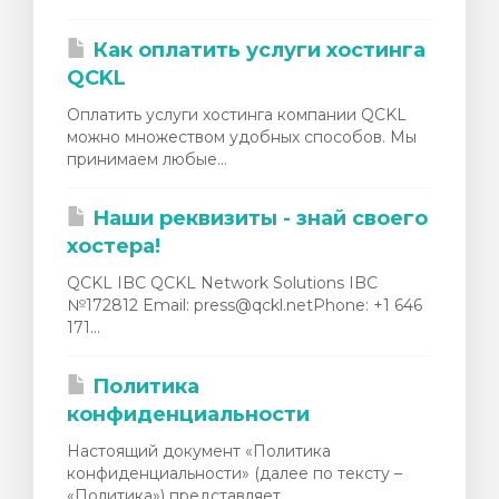
ы
Как оплатить услуги хостинга
QCKL
Оплатить услуги хостинга компании QCKL
можно множеством удобных способов. Мы
принимаем любые...
Наши реквизиты - знай своего
хостера!
QCKL IBC QCKL Network Solutions IBC
№172812 Email: press@qckl.netPhone: +1 646
171...
Политика
конфиденциальности
Настоящий документ «Политика
конфиденциальности» (далее по тексту –
«Политика») представляет...