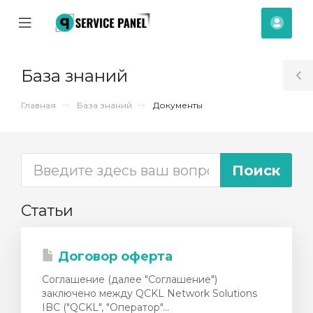
se
Mobile
Акка
ile
Menu
nu
База знаний
T
S
Главная
База знаний
Документы
Статьи
Договор оферта
Соглашение (далее "Соглашение")
заключено между QCKL Network Solutions
отр
IBC ("QCKL", "Оператор"...