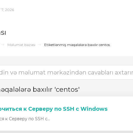
7, 2026
sı
Məlumat bazası
Etiketlənmiş məqalələrə baxılır centos
qalələrə baxılır 'centos'
читься к Серверу по SSH с Windows
к Серверу по SSH с...