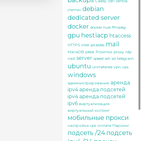
backups
Caddy
cdn
centos
debian
clamav
dedicated server
docker
docker hub
ffmpeg
gpu
hestiacp
htaccess
mail
HTTPS
intel
iptables
MariaDB
plesk
Proxmox
proxy
rdp
server
root
speed
ssh
ssl
telegram
ubuntu
unmetered
vpn
vps
windows
аренда
администрирование
ipv4
аренда подсетей
ipv4
аренда подсетей
ipv6
виртуализация
виртуальный хостинг
мобильные прокси
настройка vps
оплата
Парсинг
подсеть /24
подсеть