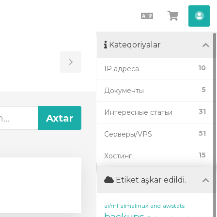
Azerbaijani
Səbətə
He
bax
Kateqoriyalar
Toggle
10
IP адреса
Sidebar
5
Документы
31
Интересные статьи
51
Серверы/VPS
15
Хостинг
Etiket aşkar edildi.
ai/ml
almalinux
and
awstats