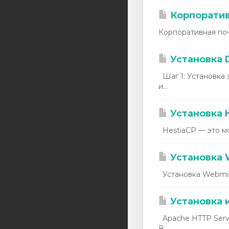
euservers
Корпоратив
asiaserver
Корпоративная поч
Аренда IPv4
Установка D
Аренда IPv6
Шаг 1: Установка 
и...
Услуги LIR
Администрирование
Установка 
серверов
HestiaCP — это мо
Dominis
Установка 
Установка Webmin
Установка 
Apache HTTP Serve
В...