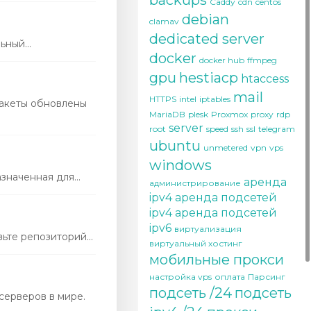
backups
Caddy
cdn
centos
debian
clamav
dedicated server
ный...
docker
docker hub
ffmpeg
gpu
hestiacp
htaccess
mail
HTTPS
intel
iptables
пакеты обновлены
MariaDB
plesk
Proxmox
proxy
rdp
server
root
speed
ssh
ssl
telegram
ubuntu
unmetered
vpn
vps
windows
наченная для...
аренда
администрирование
ipv4
аренда подсетей
ipv4
аренда подсетей
ipv6
виртуализация
те репозиторий...
виртуальный хостинг
мобильные прокси
настройка vps
оплата
Парсинг
подсеть /24
подсеть
серверов в мире.