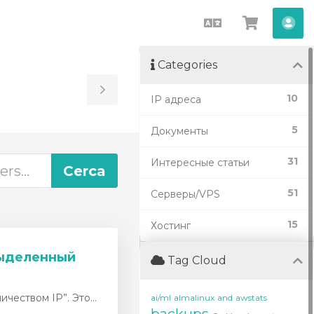
Català
Veure
Co
Carro
Categories
Toggle
10
IP адреса
Sidebar
5
Документы
31
Интересные статьи
51
Серверы/VPS
15
Хостинг
 выделенный
Tag Cloud
чеством IP”. Это...
ai/ml
almalinux
and
awstats