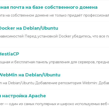
ная почта на базе собственного домена
та на собственном домене не только придаёт профессиональ
ocker на Debian/Ubuntu
зависимостей Перед установкой Docker убедитесь, что все 
HestiaCP
щная и бесплатная панель управления для серверов, предназ
WebMin на Debian/Ubuntu
 на Debian/Ubuntu Добавление репозитория Webmin: Добавь
и настройка Apache
r — один из самых популярных и широко используемых веб-