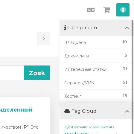
Nederlands
Winkel
Acc
bekijken
Categorieën
Toggle
10
IP адреса
Sidebar
5
Документы
31
Интересные статьи
51
Серверы/VPS
15
Хостинг
 выделенный
Tag Cloud
чеством IP”. Это...
ai/ml
almalinux
and
awstats