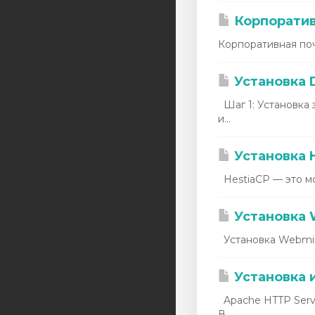
euservers
Корпоратив
asiaserver
Корпоративная поч
Аренда IPv4
Установка D
Аренда IPv6
Шаг 1: Установка 
и...
Услуги LIR
Администрирование
Установка 
серверов
HestiaCP — это мо
Domeinen
Установка 
Установка Webmin
Установка 
Apache HTTP Serve
В...