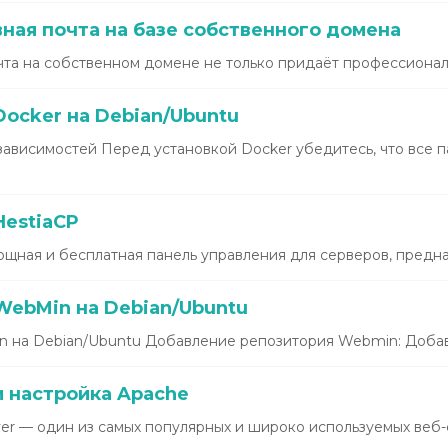
ная почта на базе собственного домена
та на собственном домене не только придаёт профессиональ
ocker на Debian/Ubuntu
зависимостей Перед установкой Docker убедитесь, что все 
HestiaCP
щная и бесплатная панель управления для серверов, предназ
WebMin на Debian/Ubuntu
 на Debian/Ubuntu Добавление репозитория Webmin: Добавь
и настройка Apache
r — один из самых популярных и широко используемых веб-