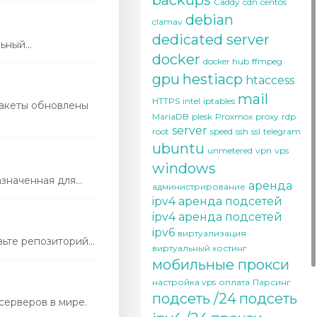
backups
Caddy
cdn
centos
debian
clamav
dedicated server
ный...
docker
docker hub
ffmpeg
gpu
hestiacp
htaccess
mail
HTTPS
intel
iptables
пакеты обновлены
MariaDB
plesk
Proxmox
proxy
rdp
server
root
speed
ssh
ssl
telegram
ubuntu
unmetered
vpn
vps
windows
наченная для...
аренда
администрирование
ipv4
аренда подсетей
ipv4
аренда подсетей
ipv6
виртуализация
те репозиторий...
виртуальный хостинг
мобильные прокси
настройка vps
оплата
Парсинг
подсеть /24
подсеть
серверов в мире.