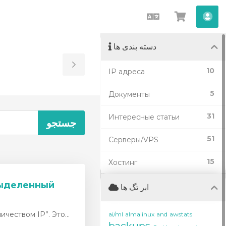
Persian
مشاهده
اب
کارت
دسته بندی ها
خرید
Toggle
10
IP адреса
Sidebar
5
Документы
31
Интересные статьи
51
Серверы/VPS
15
Хостинг
 выделенный
ابر تگ ها
чеством IP”. Это...
ai/ml
almalinux
and
awstats