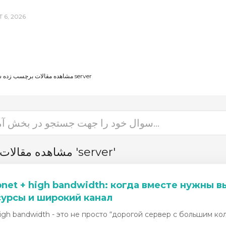
GUST 6, 2026
مشاهده مقالات برچسب زده شده server
مشاهده مقالات برچسب زده شده 'server'
bnet + high bandwidth: когда вместе нужны
есурсы и широкий канал
high bandwidth - это не просто “дорогой сервер с большим коли