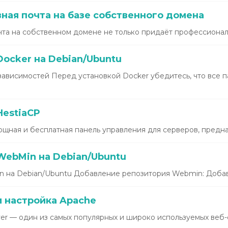
ная почта на базе собственного домена
та на собственном домене не только придаёт профессиональ
ocker на Debian/Ubuntu
зависимостей Перед установкой Docker убедитесь, что все 
HestiaCP
щная и бесплатная панель управления для серверов, предназ
WebMin на Debian/Ubuntu
 на Debian/Ubuntu Добавление репозитория Webmin: Добавь
и настройка Apache
r — один из самых популярных и широко используемых веб-