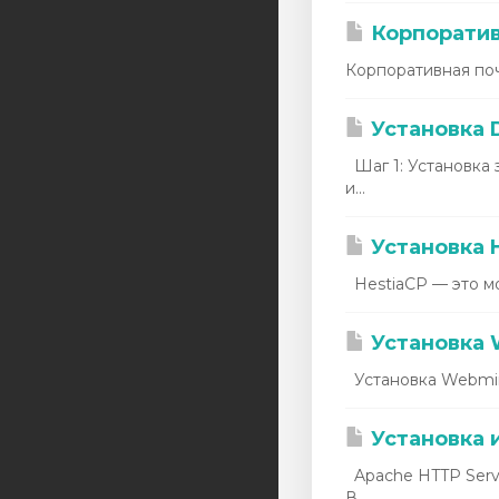
euservers
Корпоратив
asiaserver
Корпоративная поч
Аренда IPv4
Установка D
Аренда IPv6
Шаг 1: Установка 
и...
Услуги LIR
Администрирование
Установка 
серверов
HestiaCP — это мо
دامنه ها
Установка 
Установка Webmin
Установка 
Apache HTTP Serve
В...