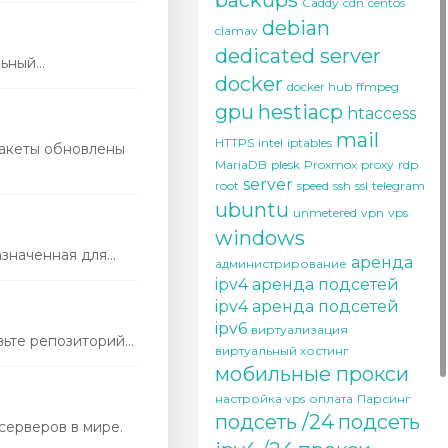
backups
Caddy
cdn
centos
debian
clamav
dedicated server
ный...
docker
docker hub
ffmpeg
gpu
hestiacp
htaccess
mail
HTTPS
intel
iptables
пакеты обновлены
MariaDB
plesk
Proxmox
proxy
rdp
server
root
speed
ssh
ssl
telegram
ubuntu
unmetered
vpn
vps
windows
наченная для...
аренда
администрирование
ipv4
аренда подсетей
ipv4
аренда подсетей
ipv6
виртуализация
те репозиторий...
виртуальный хостинг
мобильные прокси
настройка vps
оплата
Парсинг
подсеть /24
подсеть
серверов в мире.