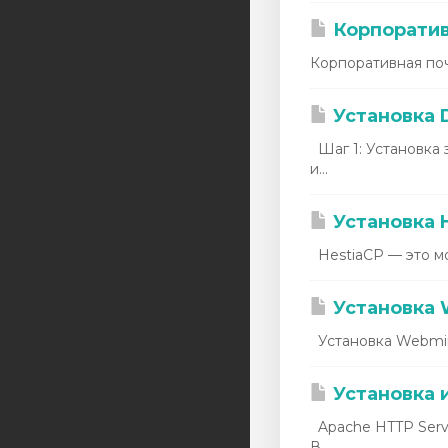
euservers
Корпоратив
asiaserver
Корпоративная поч
Аренда IPv4
Установка D
Аренда IPv6
Шаг 1: Установка 
и...
Услуги LIR
Администрирование
Установка 
серверов
HestiaCP — это мо
Domini
Установка 
Установка Webmin
Установка 
Apache HTTP Serve
В...