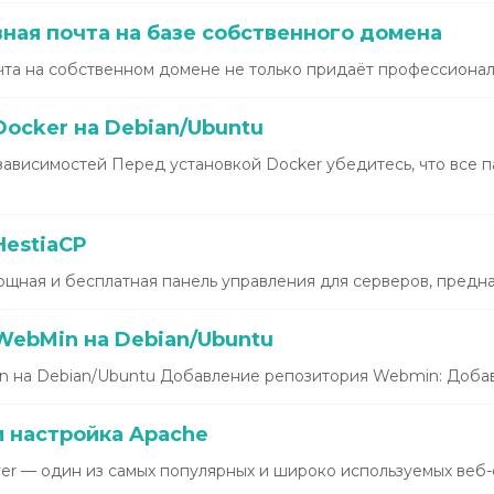
ная почта на базе собственного домена
та на собственном домене не только придаёт профессиональ
ocker на Debian/Ubuntu
зависимостей Перед установкой Docker убедитесь, что все 
HestiaCP
щная и бесплатная панель управления для серверов, предназ
WebMin на Debian/Ubuntu
 на Debian/Ubuntu Добавление репозитория Webmin: Добавь
и настройка Apache
r — один из самых популярных и широко используемых веб-