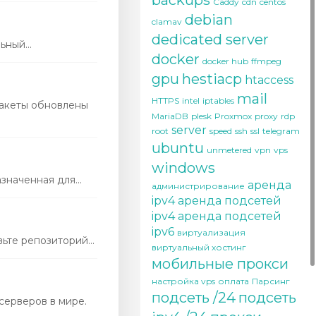
backups
Caddy
cdn
centos
debian
clamav
dedicated server
ный...
docker
docker hub
ffmpeg
gpu
hestiacp
htaccess
mail
HTTPS
intel
iptables
пакеты обновлены
MariaDB
plesk
Proxmox
proxy
rdp
server
root
speed
ssh
ssl
telegram
ubuntu
unmetered
vpn
vps
windows
наченная для...
аренда
администрирование
ipv4
аренда подсетей
ipv4
аренда подсетей
ipv6
виртуализация
те репозиторий...
виртуальный хостинг
мобильные прокси
настройка vps
оплата
Парсинг
подсеть /24
подсеть
серверов в мире.