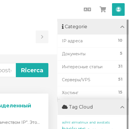
Italiano
Visualiz
Acc
Carrello
Categorie
Toggle
10
IP адреса
Sidebar
5
Документы
31
Интересные статьи
51
Серверы/VPS
15
Хостинг
 выделенный
Tag Cloud
чеством IP”. Это...
ai/ml
almalinux
and
awstats