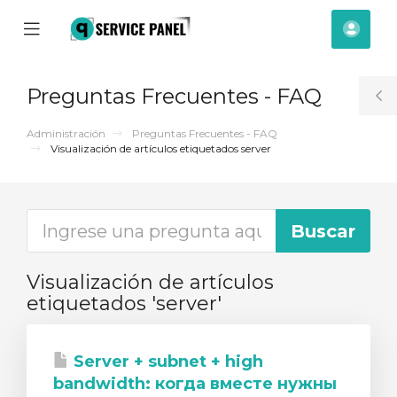
se
Mobile
Cuen
ile
Menu
nu
Preguntas Frecuentes - FAQ
T
S
Administración
Preguntas Frecuentes - FAQ
Visualización de artículos etiquetados server
Visualización de artículos
etiquetados 'server'
Server + subnet + high
bandwidth: когда вместе нужны