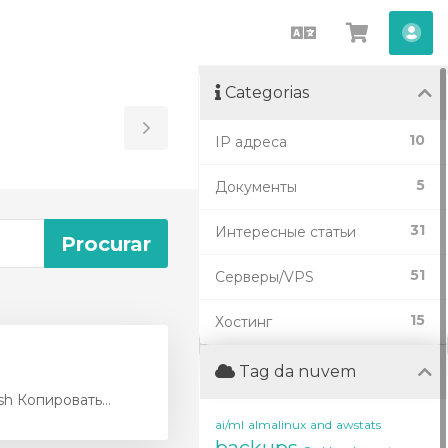
Português
Visualiza
Con
carrinho
Categorias
Toggle
10
IP адреса
Sidebar
5
Документы
31
Интересные статьи
51
Серверы/VPS
15
Хостинг
Tag da nuvem
h Копировать...
ai/ml
almalinux
and
awstats