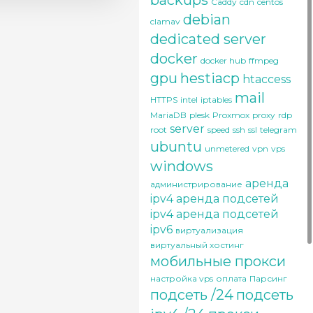
backups
Caddy
cdn
centos
debian
clamav
dedicated server
docker
docker hub
ffmpeg
gpu
hestiacp
htaccess
mail
HTTPS
intel
iptables
MariaDB
plesk
Proxmox
proxy
rdp
server
root
speed
ssh
ssl
telegram
ubuntu
unmetered
vpn
vps
windows
аренда
администрирование
ipv4
аренда подсетей
ipv4
аренда подсетей
ipv6
виртуализация
виртуальный хостинг
мобильные прокси
настройка vps
оплата
Парсинг
подсеть /24
подсеть