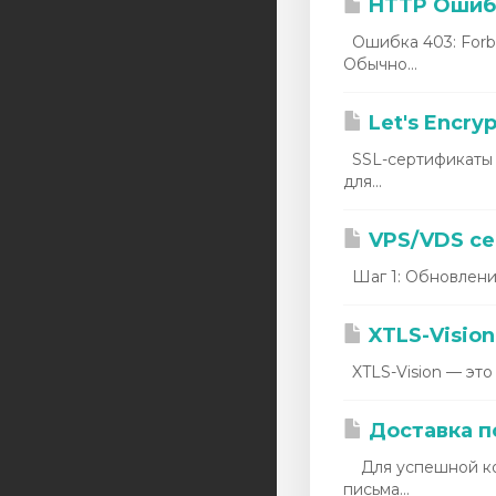
HTTP Ошибк
euservers
Ошибка 403: Forbi
asiaserver
Обычно...
Аренда IPv4
Let's Encry
Аренда IPv6
SSL-сертификаты 
для...
Услуги LIR
Администрирование
VPS/VDS се
серверов
Шаг 1: Обновление
Domæner
XTLS-Vision 
XTLS-Vision — это
Доставка п
Для успешной ком
письма...