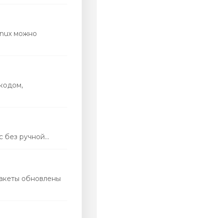
inux можно
кодом,
 без ручной...
пакеты обновлены