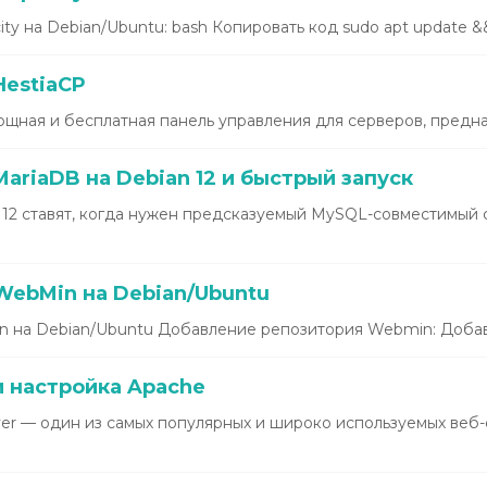
ty на Debian/Ubuntu: bash Копировать код sudo apt update &&.
HestiaCP
щная и бесплатная панель управления для серверов, предназ
ariaDB на Debian 12 и быстрый запуск
 12 ставят, когда нужен предсказуемый MySQL-совместимый 
WebMin на Debian/Ubuntu
 на Debian/Ubuntu Добавление репозитория Webmin: Добавь
и настройка Apache
r — один из самых популярных и широко используемых веб-