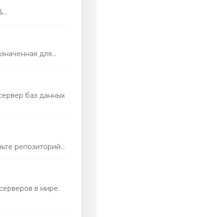
..
наченная для...
сервер баз данных
те репозиторий...
серверов в мире.