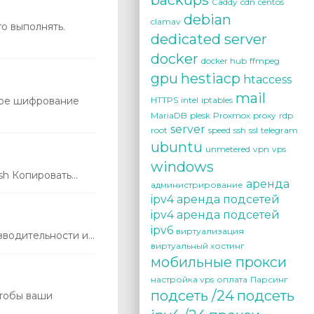
backups
Caddy
cdn
centos
debian
clamav
о выполнять.
dedicated server
docker
docker hub
ffmpeg
gpu
hestiacp
htaccess
mail
ное шифрование
HTTPS
intel
iptables
MariaDB
plesk
Proxmox
proxy
rdp
server
root
speed
ssh
ssl
telegram
ubuntu
unmetered
vpn
vps
windows
h Копировать...
аренда
администрирование
ipv4
аренда подсетей
ipv4
аренда подсетей
ipv6
виртуализация
водительности и...
виртуальный хостинг
мобильные прокси
настройка vps
оплата
Парсинг
подсеть /24
подсеть
тобы ваши