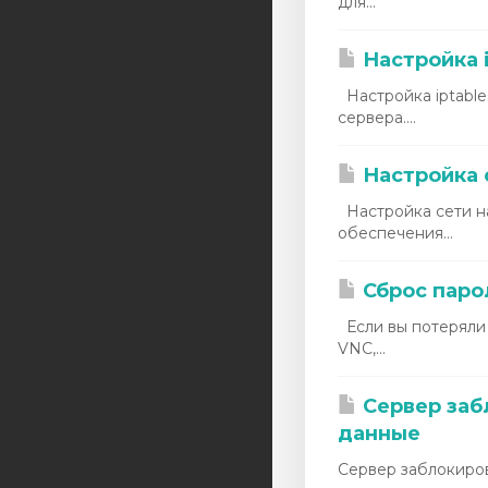
для...
Настройка i
Настройка iptable
сервера....
Настройка с
Настройка сети н
обеспечения...
Сброс парол
Если вы потеряли 
VNC,...
Сервер забл
данные
Сервер заблокирова