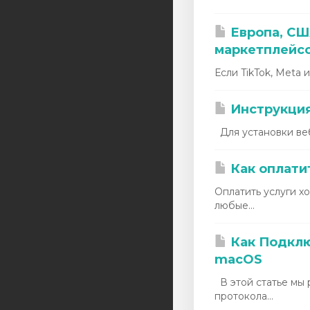
Европа, США
маркетплейс
Если TikTok, Meta 
Инструкция 
Для установки веб-
Как оплати
Оплатить услуги 
любые...
Как Подклю
macOS
В этой статье мы 
протокола...