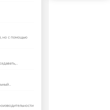
, но с помощью
давать,...
ный...
роизводительности