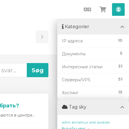
Dansk
Vis
Ko
bestilli
Kategorier
Toggle
10
IP адреса
Sidebar
5
Документы
31
Интересные статьи
51
Серверы/VPS
15
Хостинг
ыбрать?
Tag sky
ются в центре...
ai/ml
almalinux
and
awstats