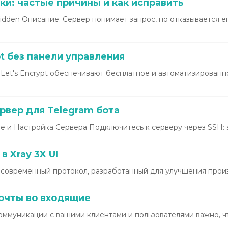
и: частые причины и как исправить
dden Описание: Сервер понимает запрос, но отказывается ег
pt без панели управления
Let's Encrypt обеспечивают бесплатное и автоматизирован
рвер для Telegram бота
 и Настройка Сервера Подключитесь к серверу через SSH: s
в Xray 3X UI
 современный протокол, разработанный для улучшения произ
очты во входящие
муникации с вашими клиентами и пользователями важно, ч