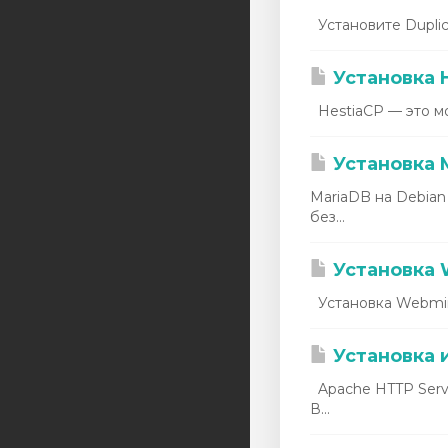
Установите Duplici
Установка 
HestiaCP — это мо
Установка M
MariaDB на Debian
без...
Установка 
Установка Webmin
Установка 
Apache HTTP Serve
В...