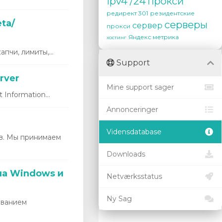
ipv4 /24
прокси
редирект 301
резидентские
ta/
серверы
сервер
прокси
Яндекс метрика
хостинг
пчи, лимиты,...
Support
rver
Mine support sager
Information...
Annonceringer
Vidensdatabase
в. Мы принимаем
Downloads
на Windows и
Netværksstatus
Ny Sag
ованием