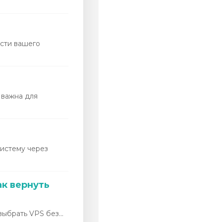
ости вашего
 важна для
систему через
ак вернуть
выбрать VPS без...