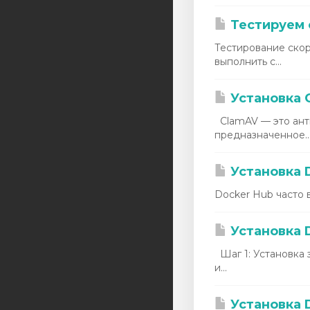
Тестируем 
Тестирование скор
выполнить с...
Установка C
ClamAV — это ант
предназначенное..
Установка D
Docker Hub часто 
Установка D
Шаг 1: Установка 
и...
Установка D