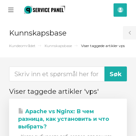
se
Mobile
Kont
ile
Menu
nu
Kunnskapsbase
T
S
Kundeområdet
Kunnskapsbase
Viser taggede artikler vps
Viser taggede artikler 'vps'
Apache vs Nginx: В чем
разница, как установить и что
выбрать?