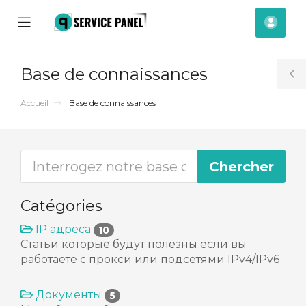
se
Mobile
Espa
ile
Menu
clien
nu
Base de connaissances
T
S
Accueil
Base de connaissances
Catégories
IP адреса
10
Статьи которые будут полезны если вы
работаете с прокси или подсетями IPv4/IPv6
Документы
5