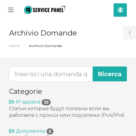
se
Mobile
Acco
ile
Menu
nu
Archivio Domande
T
S
Home
Archivio Domande
Categorie
IP адреса
10
Статьи которые будут полезны если вы
работаете с прокси или подсетями IPv4/IPv6
za
Документы
5