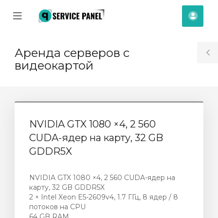
se
Mobile
Účet
ile
Menu
nu
Аренда серверов с
T
видеокартой
S
NVIDIA GTX 1080 ×4, 2 560
CUDA-ядер на карту, 32 GB
GDDR5X
NVIDIA GTX 1080 ×4, 2 560 CUDA-ядер на
карту, 32 GB GDDR5X
2 × Intel Xeon E5-2609v4, 1.7 ГГц, 8 ядер / 8
t
потоков на CPU
64 GB RAM