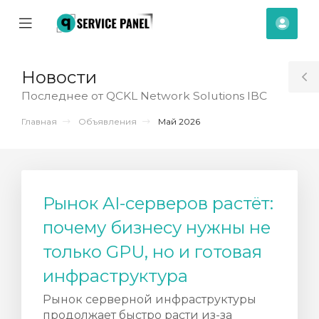
se
Mobile
Акка
ile
Menu
nu
Новости
T
Последнее от QCKL Network Solutions IBC
S
Главная
Объявления
Май 2026
Рынок AI-серверов растёт:
почему бизнесу нужны не
только GPU, но и готовая
инфраструктура
Рынок серверной инфраструктуры
отр
продолжает быстро расти из-за