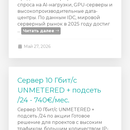
ы
спроса на AI-нагрузки, GPU-серверы и
высокопроизводительные дата-
центры. По данным IDC, мировой
серверный рынок в 2025 году достиг
...
Читать далее
Май 27, 2026
Сервер 10 Гбит/с
UNMETERED + подсеть
/24 - 740€/мес.
Сервер 10 Гбит/с UNMETERED +
подсеть /24 по акции Готовое
решение для проектов с высоким
трафиком, большим количеством IP-