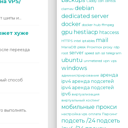
backups
на VPS/
Caddy
cdn
centos
debian
clamav
dedicated server
 шипы и...
docker
docker hub
ffmpeg
gpu
hestiacp
htaccess
может хуже
mail
HTTPS
intel
iptables
MariaDB
plesk
Proxmox
proxy
rdp
после переезда
server
root
speed
ssh
ssl
telegram
ubuntu
unmetered
vpn
vps
windows
аренда
администрирование
бный способ
ipv4
аренда подсетей
ipv4
аренда подсетей
ipv6
виртуализация
виртуальный хостинг
мобильные прокси
о выполнять.
настройка vps
оплата
Парсинг
подсеть /24
подсеть