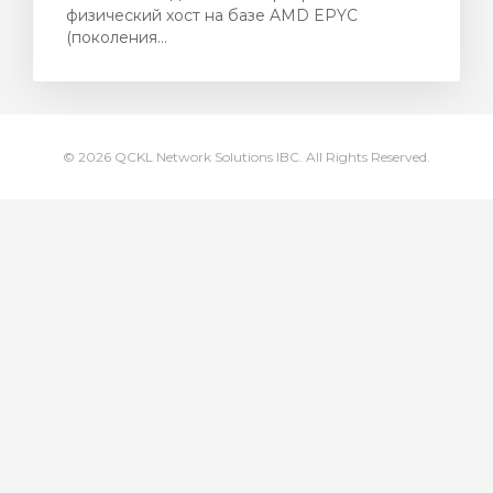
ы
физический хост на базе AMD EPYC
(поколения...
© 2026 QCKL Network Solutions IBC. All Rights Reserved.