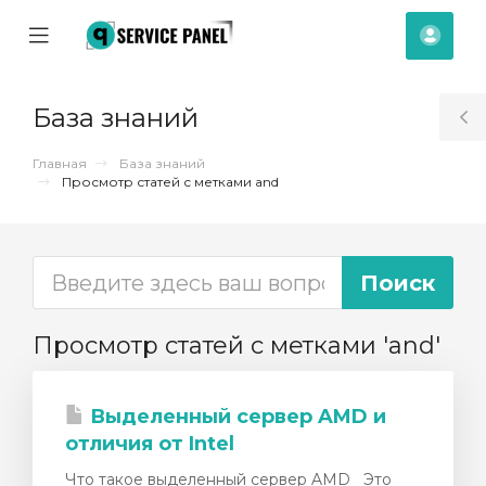
se
Mobile
Акка
ile
Menu
nu
База знаний
T
S
Главная
База знаний
Просмотр статей с метками and
Просмотр статей с метками 'and'
Выделенный сервер AMD и
отличия от Intel
отр
Что такое выделенный сервер AMD Это