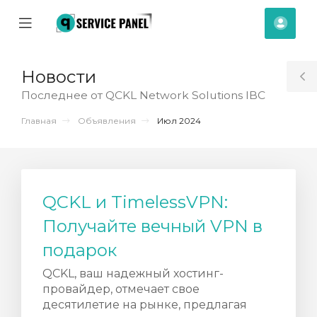
se
Mobile
Акка
ile
Menu
nu
Новости
T
Последнее от QCKL Network Solutions IBC
S
Главная
Объявления
Июл 2024
QCKL и TimelessVPN:
Получайте вечный VPN в
подарок
QCKL, ваш надежный хостинг-
провайдер, отмечает свое
отр
десятилетие на рынке, предлагая