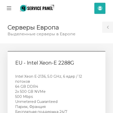
se
Mobile
Акка
ile
Menu
nu
Серверы Европа
T
Выделенные серверы в Европе
S
EU - Intel Xeon-E 2288G
Intel Xeon E-2136, 5.0 GHz, 6 ядер / 12
потоков
64 GB DDR4
2х 500 GB NVMe
500 Mbps
Unmetered Guaranteed
Париж, Франция
отр
Бесплатная поддержка 24/7