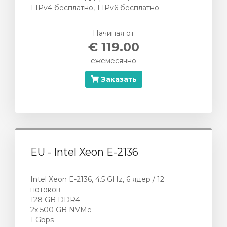
ы
1 IPv4 бесплатно, 1 IPv6 бесплатно
Начиная от
€ 119.00
ежемесячно
Заказать
EU - Intel Xeon E-2136
Intel Xeon E-2136, 4.5 GHz, 6 ядер / 12
потоков
128 GB DDR4
2х 500 GB NVMe
1 Gbps