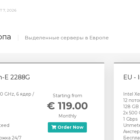
 7, 2026
опа
Выделенные серверы в Европе
on-E 2288G
EU - 
.0 GHz, 6 ядер /
Intel X
Starting from
12 пото
€ 119.00
128 GB
2х 500
Monthly
1 Gbps
teed
Unmete
Order Now
Амстер
ржка 24/7
Беспла