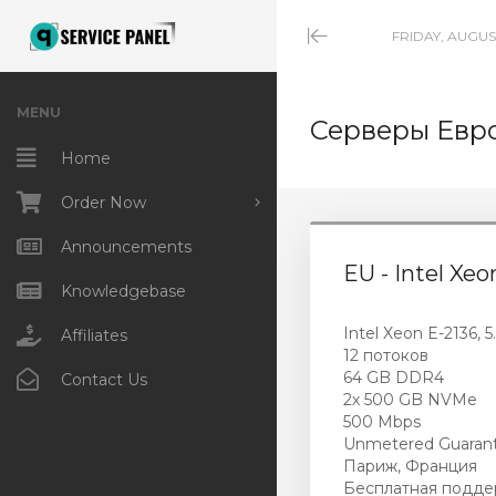
FRIDAY, AUGUST
Minimize
Menu
MENU
Серверы Евр
Home
Order Now
NVMe hosting
Announcements
EU - Intel Xe
HiCPU VPS/VDS
Knowledgebase
Intel Xeon E-2136, 5
Ultra Deals
Affiliates
12 потоков
64 GB DDR4
Storage servers
Contact Us
2х 500 GB NVMe
500 Mbps
Unmetered server
Unmetered Guaran
Париж, Франция
Серверы с GPU
Бесплатная подде