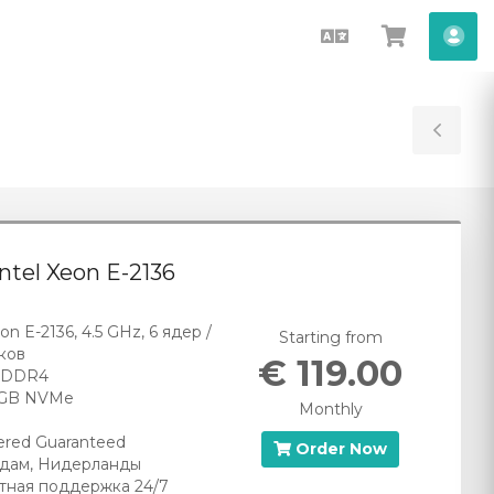
English
View
Acc
Cart
Tog
Sid
Intel Xeon E-2136
eon E-2136, 4.5 GHz, 6 ядер /
Starting from
ков
€ 119.00
 DDR4
 GB NVMe
Monthly
red Guaranteed
Order Now
дам, Нидерланды
тная поддержка 24/7