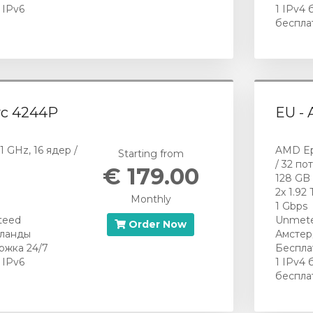
 IPv6
1 IPv4 
беспла
yc 4244P
EU -
 GHz, 16 ядер /
AMD Ep
Starting from
/ 32 по
€ 179.00
128 GB
2х 1.9
Monthly
1 Gbps
teed
Unmete
Order Now
рланды
Амстер
ржка 24/7
Беспла
 IPv6
1 IPv4 
беспла