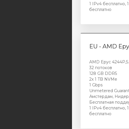
1 IPv4 бесплатно, 1
euservers
бесплатно
asiaserver
Subnet IPv4
Subnet IPv6
EU - AMD Ep
Услуги LIR
Администрирование
AMD Epyc 4244P,5.1
серверов
32 потоков
128 GB DDR5
Domains
2х 1 TB NVMe
1 Gbps
Unmetered Guaran
Амстердам, Ниде
Бесплатная подде
1 IPv4 бесплатно, 1
бесплатно