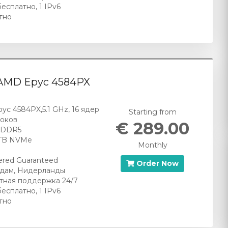
бесплатно, 1 IPv6
тно
 AMD Epyc 4584PX
yc 4584PX,5.1 GHz, 16 ядер
Starting from
токов
€ 289.00
 DDR5
2 TB NVMe
Monthly
red Guaranteed
Order Now
дам, Нидерланды
тная поддержка 24/7
бесплатно, 1 IPv6
тно