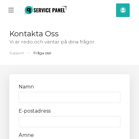
se
Mobile
Kont
ile
Menu
nu
Kontakta Oss
Vi är redo och väntar på dina frågor
Support
Fråga oss!
Namn
E-postadress
Ämne