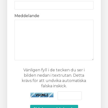
gnen
Meddelande
Vänligen fyll i de tecken du ser i
bilden nedan i textrutan. Detta
krävs för att undvika automatiska
falska inskick.