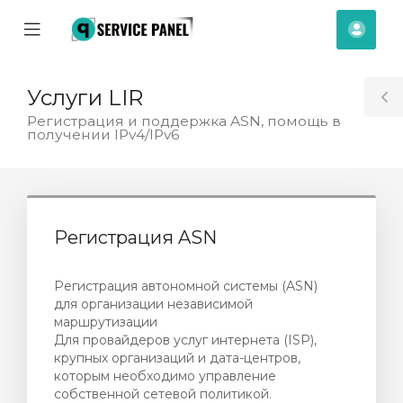
se
Mobile
Ваш
ile
Menu
смет
nu
Услуги LIR
T
Регистрация и поддержка ASN, помощь в
получении IPv4/IPv6
S
Регистрация ASN
Регистрация автономной системы (ASN)
для организации независимой
маршрутизации
Для провайдеров услуг интернета (ISP),
крупных организаций и дата-центров,
которым необходимо управление
увачка
собственной сетевой политикой.