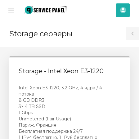
se
Mobile
Акка
ile
Menu
nu
Storage серверы
T
S
Storage - Intel Xeon E3-1220
Intel Xeon E3-1220, 3.2 GHz, 4 ядра / 4
потока
8 GB DDR3
3× 4 TB SSD
1 Gbps
Unmetered (Fair Usage)
Париж, Франция
Бесплатная поддержка 24/7
отр
1 IPv4 бесплатно, 1 IPv6 бесплатно