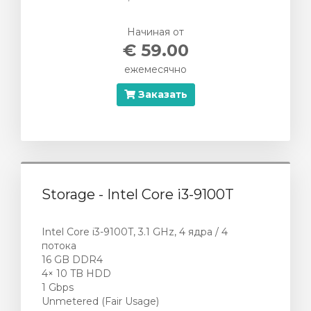
ы
Начиная от
€ 59.00
ежемесячно
Заказать
Storage - Intel Core i3-9100T
Intel Core i3-9100T, 3.1 GHz, 4 ядра / 4
потока
16 GB DDR4
4× 10 TB HDD
1 Gbps
Unmetered (Fair Usage)