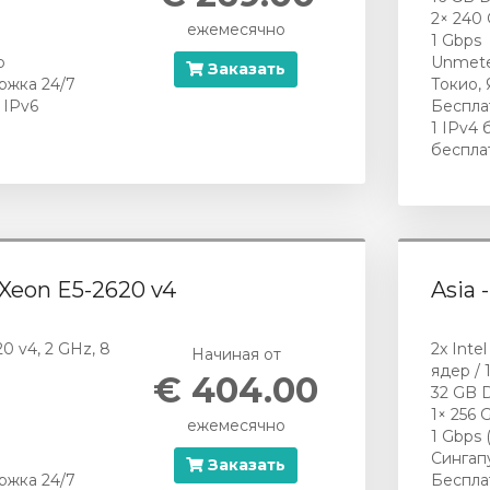
2× 240
ежемесячно
1 Gbps
р
Unmete
Заказать
ржка 24/7
Токио,
 IPv6
Беспла
1 IPv4 
беспла
l Xeon E5-2620 v4
Asia 
20 v4, 2 GHz, 8
2x Inte
Начиная от
ядер / 
€ 404.00
32 GB 
1× 256
ежемесячно
1 Gbps 
Сингап
Заказать
ржка 24/7
Беспла