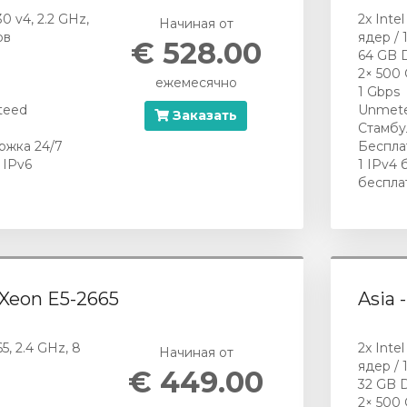
30 v4, 2.2 GHz,
2x Inte
Начиная от
ов
ядер / 
€ 528.00
64 GB 
2× 500
ежемесячно
1 Gbps
teed
Unmete
Заказать
Стамбу
ржка 24/7
Беспла
 IPv6
1 IPv4 
беспла
l Xeon E5-2665
Asia 
5, 2.4 GHz, 8
2x Inte
Начиная от
ядер / 
€ 449.00
32 GB 
2× 500