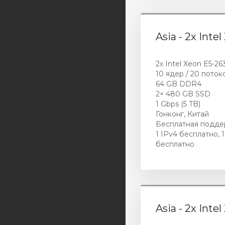
Asia - 2x Inte
2x Intel Xeon E5-26
10 ядер / 20 поток
64 GB DDR4
2× 480 GB SSD
1 Gbps (5 TB)
Гонконг, Китай
Бесплатная подде
1 IPv4 бесплатно, 1
бесплатно
Asia - 2x Inte