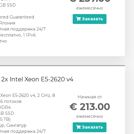
 GB SSD
ежемесячно
red Guaranteed
Заказать
 Япония
тная поддержка 24/7
бесплатно, 1 IPv6
тно
- 2x Intel Xeon E5-2620 v4
l Xeon E5-2620 v4, 2 GHz, 8
Начиная от
16 потоков
€ 213.00
DDR4
 GB SSD
ежемесячно
(5 TB)
ур, Сингапур
Заказать
тная поддержка 24/7