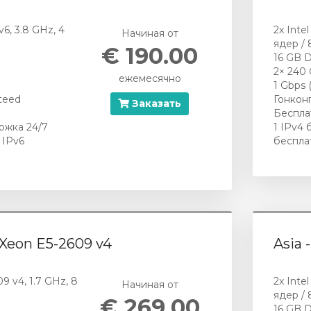
v6, 3.8 GHz, 4
2x Inte
Начиная от
ядер / 
€ 190.00
16 GB 
2× 240
ежемесячно
1 Gbps 
teed
Гонконг
Заказать
Беспла
ржка 24/7
1 IPv4 
 IPv6
беспла
l Xeon E5-2609 v4
Asia 
09 v4, 1.7 GHz, 8
2x Inte
Начиная от
ядер / 
€ 269.00
16 GB 