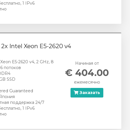
бесплатно, 1 IPv6
тно
- 2x Intel Xeon E5-2620 v4
l Xeon E5-2620 v4, 2 GHz, 8
Начиная от
16 потоков
€ 404.00
DDR4
 GB SSD
ежемесячно
red Guaranteed
Заказать
 Япония
тная поддержка 24/7
бесплатно, 1 IPv6
тно