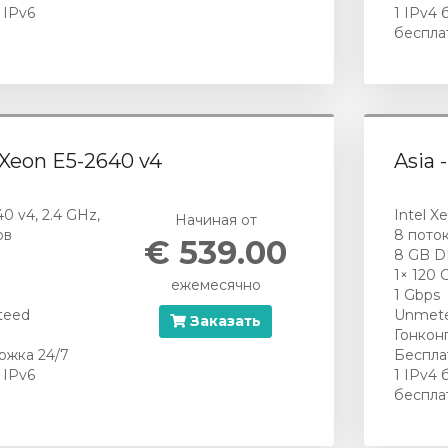
 IPv6
1 IPv4 
беспла
l Xeon E5-2640 v4
Asia 
40 v4, 2.4 GHz,
Intel X
Начиная от
ов
8 пото
€ 539.00
8 GB 
1× 120
ежемесячно
1 Gbps
teed
Unmete
Заказать
Гонконг
ржка 24/7
Беспла
 IPv6
1 IPv4 
беспла