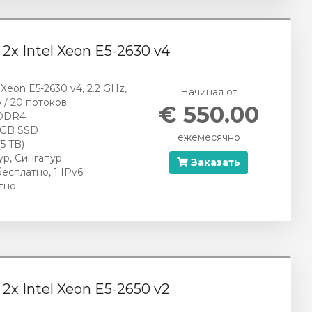
- 2x Intel Xeon E5-2630 v4
l Xeon E5-2630 v4, 2.2 GHz,
Начиная от
 / 20 потоков
€ 550.00
 DDR4
 GB SSD
ежемесячно
(5 TB)
ур, Сингапур
Заказать
бесплатно, 1 IPv6
тно
- 2x Intel Xeon E5-2650 v2