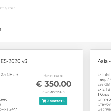
СТ 6, 2026
я
n E5-2620 v3
Asia 
 2.4 GHz, 6
2x Inte
Начиная от
ядер / 
€ 350.00
256 GB
2× 2 T
ежемесячно
1 Gbps
teed
Unmete
Заказать
н
Стамбу
ржка 24/7
Беспла