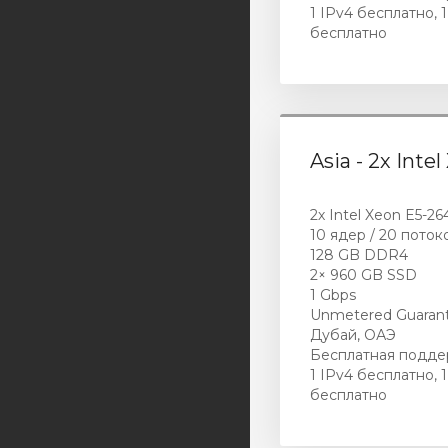
1 IPv4 бесплатно, 1
Серверы в Европе
бесплатно
Серверы в Азии
Аренда IPv4
Аренда IPv6
Asia - 2х Inte
Услуги LIR
Администрирование
2х Intel Xeon E5-26
10 ядер / 20 поток
Домены
128 GB DDR4
2× 960 GB SSD
1 Gbps
Unmetered Guaran
Дубай, ОАЭ
Бесплатная подде
1 IPv4 бесплатно, 1
бесплатно