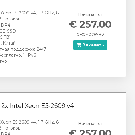
l Xeon E5-2609 v4, 1.7 GHz, 8
Начиная от
8 потоков
€ 257.00
DDR4
 GB SSD
ежемесячно
(5 TB)
, Китай
Заказать
тная поддержка 24/7
бесплатно, 1 IPv6
тно
- 2x Intel Xeon E5-2609 v4
l Xeon E5-2609 v4, 1.7 GHz, 8
Начиная от
8 потоков
€ 257.00
DDR4