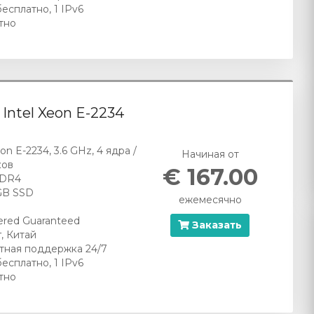
бесплатно, 1 IPv6
тно
- Intel Xeon E-2234
eon E-2234, 3.6 GHz, 4 ядра /
Начиная от
ков
€ 167.00
DDR4
 GB SSD
ежемесячно
red Guaranteed
Заказать
, Китай
тная поддержка 24/7
бесплатно, 1 IPv6
тно