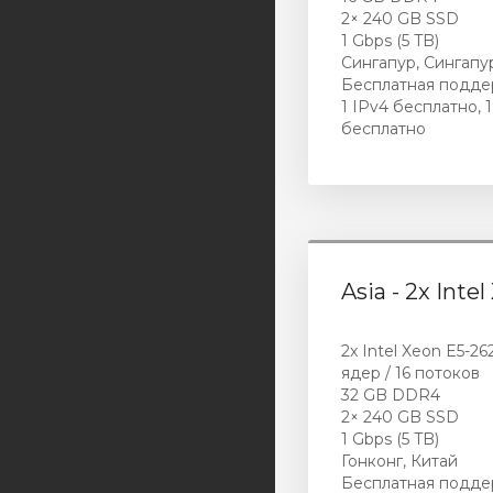
2× 240 GB SSD
1 Gbps (5 TB)
Сингапур, Сингапу
Бесплатная подде
1 IPv4 бесплатно, 1
бесплатно
Asia - 2x Inte
2x Intel Xeon E5-26
ядер / 16 потоков
32 GB DDR4
2× 240 GB SSD
1 Gbps (5 TB)
Гонконг, Китай
Бесплатная подде