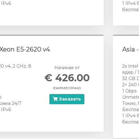
 IPv6
1 IPv4 
беспла
l Xeon E5-2620 v4
Asia 
20 v4, 2 GHz, 8
2x Inte
Начиная от
ядер / 
€ 426.00
32 GB 
2× 240
ежемесячно
1 Gbps
р
Unmete
Заказать
ржка 24/7
Токио,
 IPv6
Беспла
1 IPv4 
беспла