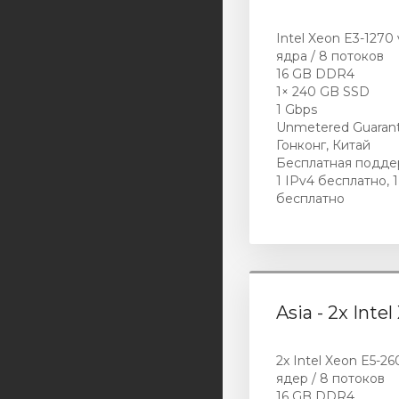
Intel Xeon E3-1270 
ядра / 8 потоков
16 GB DDR4
1× 240 GB SSD
1 Gbps
Unmetered Guaran
Гонконг, Китай
Бесплатная подде
1 IPv4 бесплатно, 1
бесплатно
Asia - 2x Inte
2x Intel Xeon E5-26
ядер / 8 потоков
16 GB DDR4