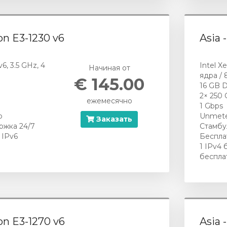
eon E3-1230 v6
Asia 
6, 3.5 GHz, 4
Intel X
Начиная от
ядра / 
€ 145.00
16 GB 
2× 250
ежемесячно
1 Gbps
р
Unmete
Заказать
ржка 24/7
Стамбу
 IPv6
Беспла
1 IPv4 
беспла
eon E3-1270 v6
Asia 