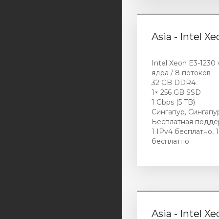
Asia - Intel X
Intel Xeon E3-1230 v
ядра / 8 потоков
32 GB DDR4
1× 256 GB SSD
1 Gbps (5 TB)
Сингапур, Сингапу
Бесплатная подде
1 IPv4 бесплатно, 1
бесплатно
Asia - Intel X