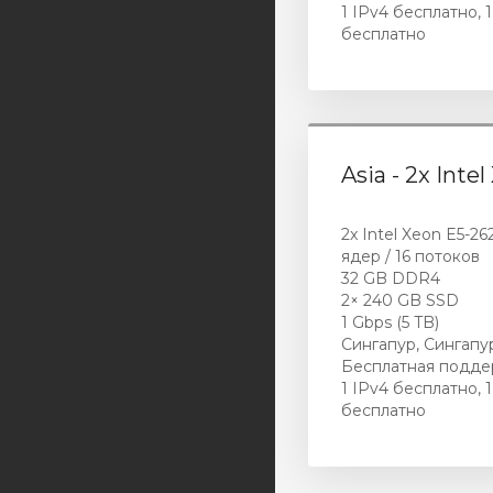
1 IPv4 бесплатно, 1
бесплатно
Asia - 2x Inte
2x Intel Xeon E5-26
ядер / 16 потоков
32 GB DDR4
2× 240 GB SSD
1 Gbps (5 TB)
Сингапур, Сингапу
Бесплатная подде
1 IPv4 бесплатно, 1
бесплатно