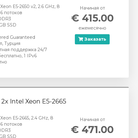
l Xeon E5-2650 v2, 2.6 GHz, 8
Начиная от
16 потоков
€ 415.00
DDR3
 GB SSD
ежемесячно
red Guaranteed
Заказать
л, Турция
тная поддержка 24/7
бесплатно, 1 IPv6
тно
- 2x Intel Xeon E5-2665
l Xeon E5-2665, 2.4 GHz, 8
Начиная от
16 потоков
€ 471.00
DDR3
 GB SSD