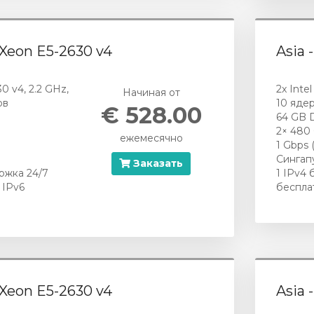
l Xeon E5-2630 v4
Asia 
30 v4, 2.2 GHz,
2x Inte
Начиная от
ов
10 ядер
€ 528.00
64 GB
2× 480
ежемесячно
1 Gbps 
Сингап
Заказать
ржка 24/7
1 IPv4 
 IPv6
беспла
l Xeon E5-2630 v4
Asia 