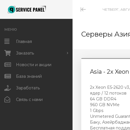
ЧЕТВЕРГ, АВГУ
Minimize
Menu
МЕНЮ
Серверы Ази
Главная
Заказать
NVMe хостинг
Новости и акции
Asia - 2x Xeo
HiCPU VPS/VDS
База знаний
2x Xeon E5-2620 v3,
Горячие серверы
Заработать
ядер / 12 потоков
64 GB DDR4
Storage серверы
Связь с нами
960 GB NVMe
1 Gbps
Unmetered cерверы
Unmetered Guaran
Баку, Азейрбаджа
Серверы с GPU
Бесплатная подде