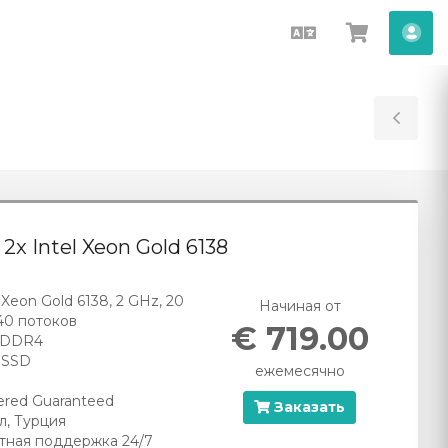
Русский
Просмо
Акк
корзин
Tog
Sid
- 2x Intel Xeon Gold 6138
l Xeon Gold 6138, 2 GHz, 20
Начиная от
40 потоков
€ 719.00
 DDR4
B SSD
ежемесячно
red Guaranteed
Заказать
л, Турция
тная поддержка 24/7