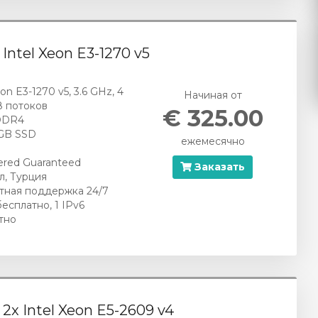
- Intel Xeon E3-1270 v5
eon E3-1270 v5, 3.6 GHz, 4
Начиная от
8 потоков
€ 325.00
DDR4
 GB SSD
ежемесячно
red Guaranteed
Заказать
л, Турция
тная поддержка 24/7
бесплатно, 1 IPv6
тно
- 2x Intel Xeon E5-2609 v4