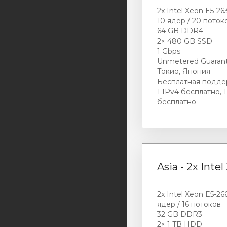
2x Intel Xeon E5-26
10 ядер / 20 поток
64 GB DDR4
2× 480 GB SSD
1 Gbps
Unmetered Guaran
Токио, Япония
Бесплатная подде
1 IPv4 бесплатно, 1
бесплатно
Asia - 2x Inte
2x Intel Xeon E5-266
ядер / 16 потоков
32 GB DDR3
2× 1 TB HDD