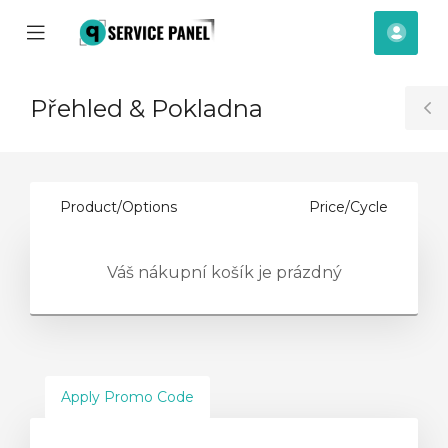
se
Mobile
Účet
ile
Menu
nu
Přehled & Pokladna
T
S
Product/Options
Price/Cycle
Váš nákupní košík je prázdný
Apply Promo Code
t