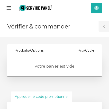
se
Mobile
Espa
ile
Menu
clien
nu
Vérifier & commander
T
S
Produits/Options
Prix/Cycle
Votre panier est vide
Appliquer le code promotionnel