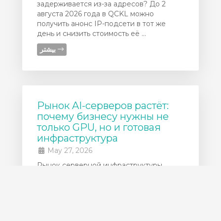
задерживается из-за адресов? До 2
августа 2026 года в QCKL можно
получить анонс IP-подсети в тот же
день и снизить стоимость её ...
بیشتر
Рынок AI-серверов растёт:
почему бизнесу нужны не
только GPU, но и готовая
инфраструктура
May 27, 2026
Рынок серверной инфраструктуры
продолжает быстро расти из-за спроса
на AI-нагрузки, GPU-серверы и
высокопроизводительные дата-центры.
По данным IDC, мировой серверный
рынок в 2025 году достиг ...