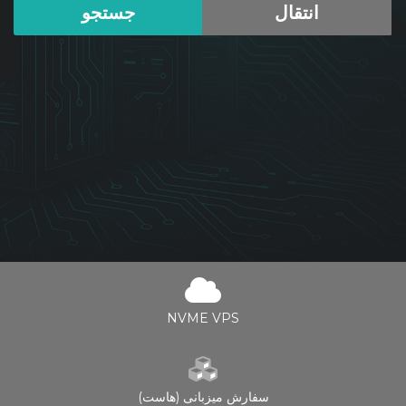
NVME VPS
سفارش میزبانی (هاست)