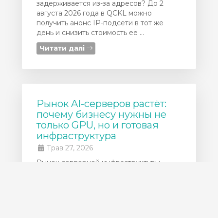
задерживается из-за адресов? До 2
августа 2026 года в QCKL можно
получить анонс IP-подсети в тот же
день и снизить стоимость её ...
Читати далі
Рынок AI-серверов растёт:
почему бизнесу нужны не
только GPU, но и готовая
инфраструктура
Трав 27, 2026
Рынок серверной инфраструктуры
продолжает быстро расти из-за спроса
на AI-нагрузки, GPU-серверы и
высокопроизводительные дата-центры.
По данным IDC, мировой серверный
рынок в 2025 году достиг ...