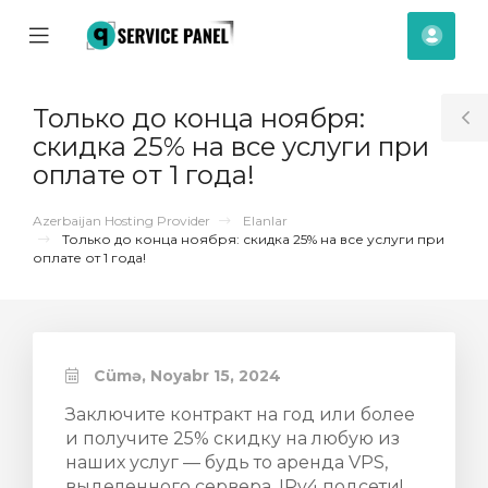
se
Mobile
Hes
ile
Menu
nu
Только до конца ноября:
T
скидка 25% на все услуги при
S
оплате от 1 года!
Azerbaijan Hosting Provider
Elanlar
Только до конца ноября: скидка 25% на все услуги при
оплате от 1 года!
Cümə, Noyabr 15, 2024
Заключите контракт на год или более
и получите 25% скидку на любую из
наших услуг — будь то аренда VPS,
выделенного сервера, IPv4 подсети!