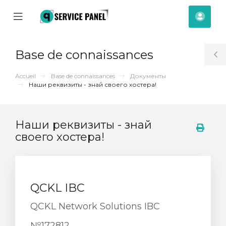
se
Mobile
Espa
ile
Menu
clien
nu
Base de connaissances
T
S
Accueil
Base de connaissances
Документы
Наши реквизиты - знай своего хостера!
Наши реквизиты - знай
своего хостера!
QCKL IBC
QCKL Network Solutions IBC
№172812