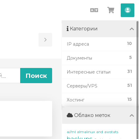
Русский
Просмо
Акк
корзин
Категории
Toggle
10
IP адреса
Sidebar
5
Документы
31
Интересные статьи
51
Серверы/VPS
15
Хостинг
Облако меток
ai/ml
almalinux
and
awstats