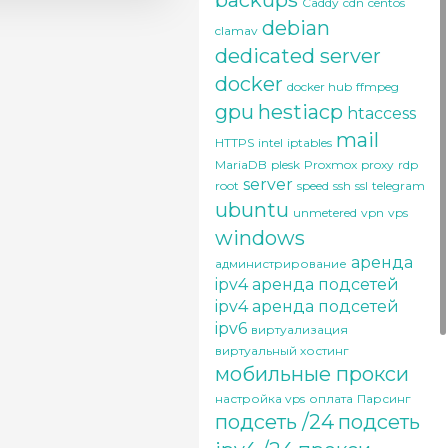
backups
Caddy
cdn
centos
debian
clamav
dedicated server
docker
docker hub
ffmpeg
gpu
hestiacp
htaccess
mail
HTTPS
intel
iptables
MariaDB
plesk
Proxmox
proxy
rdp
server
root
speed
ssh
ssl
telegram
ubuntu
unmetered
vpn
vps
windows
аренда
администрирование
ipv4
аренда подсетей
ipv4
аренда подсетей
ipv6
виртуализация
виртуальный хостинг
мобильные прокси
настройка vps
оплата
Парсинг
подсеть /24
подсеть