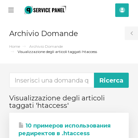
se
Mobile
Acco
ile
Menu
nu
Archivio Domande
T
S
Home
Archivio Domande
Visualizzazione degli articoli taggati htaccess
Visualizzazione degli articoli
taggati 'htaccess'
10 примеров использования
za
редиректов в .htaccess