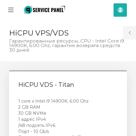
se
Mobile
Com
ile
Menu
nu
HiCPU VPS/VDS
T
Гарантированные ресурсы, CPU - Intel Core i9
14900K, 6.00 Ghz, гарантия возврата средств
S
30 дней
HiCPU VDS - Titan
1 core x Intel i9 14900K, 6.00 Ghz
2 GB RAM
30 GB NVMe
1 адрес IPv4
/48 подсеть IPv6
Порт - 10 Gb/s