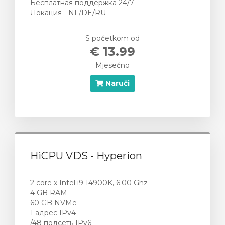
e
Бесплатная поддержка 24/7
Локация - NL/DE/RU
S početkom od
€ 13.99
Mjesečno
Naruči
HiCPU VDS - Hyperion
2 core x Intel i9 14900K, 6.00 Ghz
4 GB RAM
60 GB NVMe
1 адрес IPv4
/48 подсеть IPv6