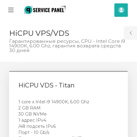
se
Mobile
Raču
ile
Menu
nu
HiCPU VPS/VDS
T
Гарантированные ресурсы, CPU - Intel Core i9
14900K, 6.00 Ghz, гарантия возврата средств
S
30 дней
HiCPU VDS - Titan
1 core x Intel i9 14900K, 6.00 Ghz
2 GB RAM
30 GB NVMe
1 адрес IPv4
/48 подсеть IPv6
Порт - 10 Gb/s