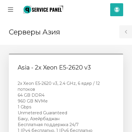
se
Mobile
Kont
ile
Menu
nu
Серверы Азия
T
S
Asia - 2x Xeon E5-2620 v3
2x Xeon E5-2620 v3, 2.4 GHz, 6 ядер / 12
потоков
64 GB DDR4
960 GB NVMe
1 Gbps
Unmetered Guaranteed
Баку, Азейрбаджан
Бесплатная поддержка 24/7
orb
1 IPv4 бесплатно, 1 IPv6 бесплатно