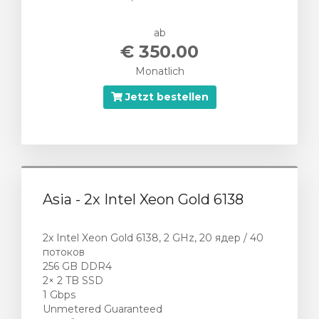
n
ab
€ 350.00
Monatlich
Jetzt bestellen
Asia - 2x Intel Xeon Gold 6138
2x Intel Xeon Gold 6138, 2 GHz, 20 ядер / 40
потоков
256 GB DDR4
2× 2 TB SSD
1 Gbps
Unmetered Guaranteed