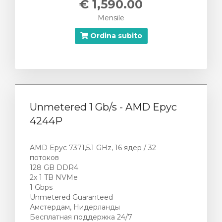
€ 1,590.00
Mensile
Ordina subito
Unmetered 1 Gb/s - AMD Epyc
4244P
AMD Epyc 7371,5.1 GHz, 16 ядер / 32
потоков
128 GB DDR4
2х 1 TB NVMe
1 Gbps
Unmetered Guaranteed
Амстердам, Нидерланды
Бесплатная поддержка 24/7