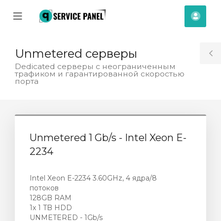
se
Mobile
Acco
ile
Menu
nu
Unmetered cерверы
T
Dedicated серверы с неограниченным
трафиком и гарантированной скоростью
S
порта
Unmetered 1 Gb/s - Intel Xeon E-
2234
Intel Xeon E-2234 3.60GHz, 4 ядра/8
потоков
128GB RAM
1x 1 TB HDD
za
UNMETERED - 1Gb/s