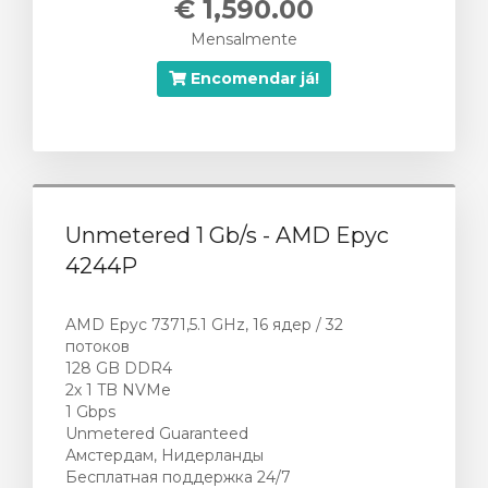
€ 1,590.00
Mensalmente
Encomendar já!
Unmetered 1 Gb/s - AMD Epyc
4244P
AMD Epyc 7371,5.1 GHz, 16 ядер / 32
потоков
128 GB DDR4
2х 1 TB NVMe
1 Gbps
Unmetered Guaranteed
Амстердам, Нидерланды
Бесплатная поддержка 24/7