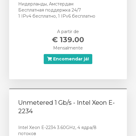
o
Нидерланды, Амстердам
Бесплатная поддержка 24/7
1 IPv4 бесплатно, 1 IPv6 бесплатно
A partir de
€ 139.00
Mensalmente
Encomendar já!
Unmetered 1 Gb/s - Intel Xeon E-
2234
Intel Xeon E-2234 3.60GHz, 4 ядра/8
потоков