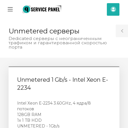
se
Mobile
Cont
ile
Menu
nu
Unmetered cерверы
T
Dedicated серверы с неограниченным
трафиком и гарантированной скоростью
S
порта
Unmetered 1 Gb/s - Intel Xeon E-
2234
Intel Xeon E-2234 3.60GHz, 4 ядра/8
потоков
128GB RAM
1x 1 TB HDD
UNMETERED - 1Gb/s