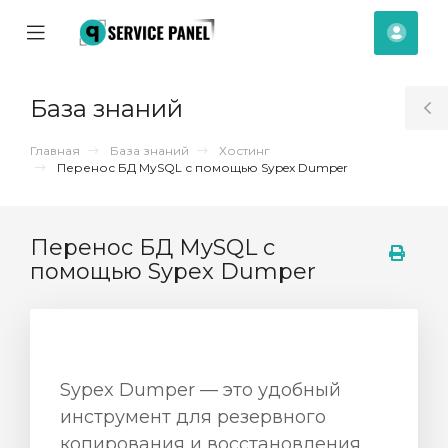
se
Mobile
Акка
ile
Menu
nu
База знаний
T
S
Главная
База знаний
Хостинг
Перенос БД MySQL с помощью Sypex Dumper
Перенос БД MySQL с
помощью Sypex Dumper
Sypex Dumper — это удобный
инструмент для резервного
отр
копирования и восстановления