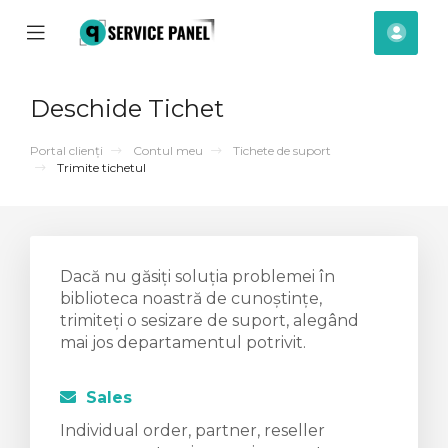
se
Mobile
Cont
ile
Menu
meu
nu
Deschide Tichet
Portal clienți
Contul meu
Tichete de suport
Trimite tichetul
Dacă nu găsiți soluția problemei în
biblioteca noastră de cunoștințe,
trimiteți o sesizare de suport, alegând
mai jos departamentul potrivit.
Sales
Individual order, partner, reseller