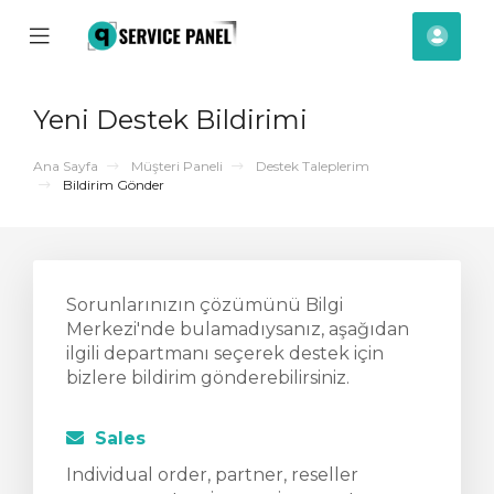
se
Mobile
Hes
ile
Menu
nu
Yeni Destek Bildirimi
Ana Sayfa
Müşteri Paneli
Destek Taleplerim
Bildirim Gönder
Sorunlarınızın çözümünü Bilgi
Merkezi'nde bulamadıysanız, aşağıdan
ilgili departmanı seçerek destek için
bizlere bildirim gönderebilirsiniz.
Sales
Individual order, partner, reseller